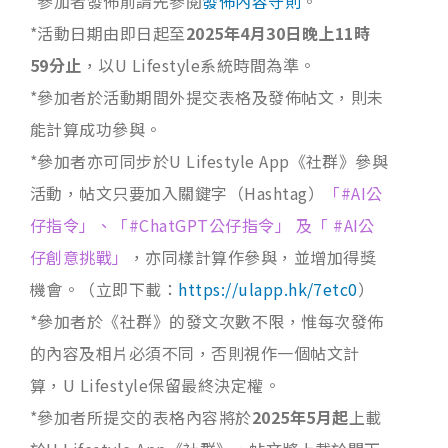
*參加者發佈前請先參閱
發佈內容守則
。
*活動日期由即日起至
2025年4月30日晚上11時
59分止
，以U Lifestyle系統時間為準。
*參加者於活動期間外提交表格及發佈帖文，則未
能計算成功參與。
*參加者亦可同步於U Lifestyle App《社群》參與
活動，帖文只要加入關鍵字（Hashtag）
「#AI公
仔指令」、「#ChatGPT公仔指令」 及「 #AI公
仔創意挑戰」
，亦同樣計算作參與，並增加得獎
機會。（立即下載：
https://ulapp.hk/7etc0
）
*參加者於《社群》的發文次數不限，惟每次發佈
的內容及相片必須不同，否則視作一個帖文計
算，U Lifestyle保留最終決定權。
*參加者所提交的表格內容將於
2025年5月起
上載