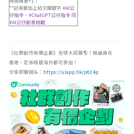
得獎機會+1！
**記得要加上帖文關鍵字
#AI公
仔指令、#ChatGPT公仔指令 同
#AI公仔創意挑戰
《社群創作有價企劃》全球大招募🌎！無論身在
香港，定係移居海外都可參加！
分享即賺錢📝：
https://ulapp.hk/p614p