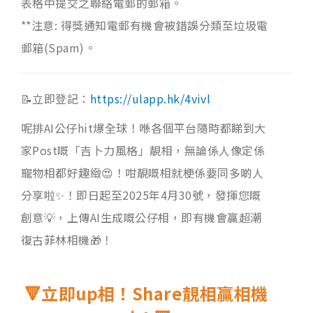
表格中提交之聯絡電郵的郵箱。
**注意: 得獎通知電郵有機會被錯誤分類至垃圾電
郵箱(Spam)。
📝立即登記：
https://ulapp.hk/4vivl
呢排AI公仔hit爆全球！喺各個平台隨時都睇到大
家Post嘅「吉卜力風格」靚相，無論係人像定係
寵物相都好趣緻😍！咁靚嘅相就梗係要同多啲人
分享啦✨！即日起至2025年4月30號，發揮您嘅
創意💡，上傳AI生成嘅公仔相，即有機會贏超潮
復古菲林相機🎁！
🔻立即up相！Share靚相贏相機