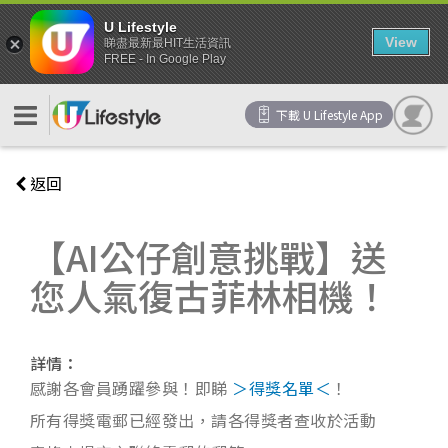
U Lifestyle
View
睇盡最新最HIT生活資訊
FREE - In Google Play
下載 U Lifestyle App
返回
【AI公仔創意挑戰】送
您人氣復古菲林相機！
詳情：
感謝各會員踴躍參與！即睇
＞得獎名單＜
！
所有得獎電郵已經發出，請各得獎者查收於活動