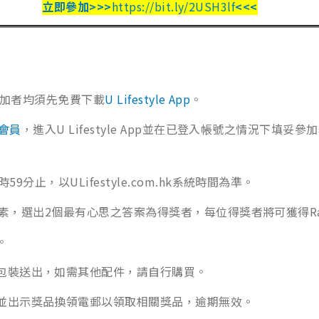
立即參加
>>>
https://bit.ly/2USH3lf
<<<
每位參加者均須先免費下載
U Lifestyle App
。
le會員
，進入U Lifestyle App並在已登入帳號之情況下填妥
59分止，以ULifestyle.com.hk系統時間為準。
之內容質素，選出2個最有心思之答案為得獎者，每位得獎者將可獲得Ra
。
廠包裝送出，如需其他配件，請自行購買。
，並出示獎品換領電郵以領取相關獎品，逾期無效。