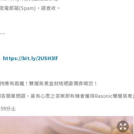
電郵箱(Spam)，請查收。
---
►
https://bit.ly/2USH3lf
持應有距離！雙層蒸煮盒就啱晒要獨食嘅您！
專區內回答簡單問題，最有心思之答案即有機會獲得Rasonic雙層
59分止