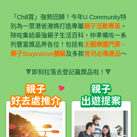
「Chill賞」強勢回歸！今年U Community特
別為一眾港爸港媽打造專屬
親子活動專區
。
除咗集結最強親子生活百科，仲準備咗一系
列豐富獎品畀各位！包括有
主題樂園門票、
親子Staycation體驗
及多款
育兒必備產品
～
🔻即刻拉落去登記贏獎品啦！🔻