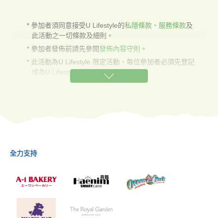
參加者須同意接受U Lifestyle的
私隱條款、服務條款
及
此活動之一切條款及細則。
參加者發佈前請先參閱
發佈內容守則
。
此活動為U Lifestyle 限定活動，每位參加者必須先登記
成為U Lifestyle 會員。
各活動的日期及參加方法不同，詳情請參考每個活動之
詳情及條款細則，以ULifestyle.com.hk系統時間為準。
每名得獎者於每個活動只可領獎乙次，所有獎品不得更
換、退回、轉讓或兌換現金。
U Lifestyle保留對此推廣活動及獎品之條款及細則的修
改權利，任何改動將於U Lifestyle旗下U Lifestyle App
會員活動專區及Ｕ Community社群公佈，不另作通
全力支持
知。
香港經濟日報集團員工及家屬不得參與是次活動，以示
公允。
如有任何爭議，U Lifestyle保留最終決定權。
如有查詢，請電郵至
info@ulifestyle.com.hk
。