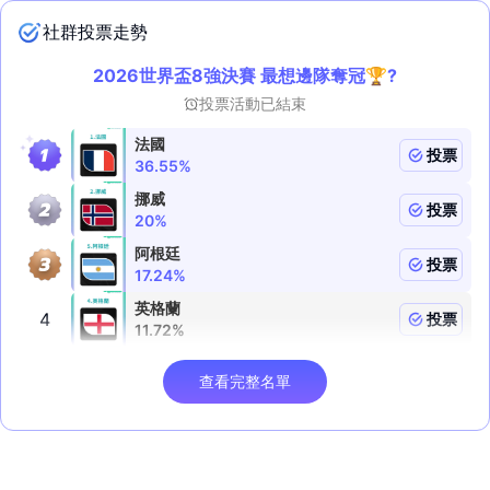
社群投票走勢
2026世界盃8強決賽 最想邊隊奪冠🏆?
投票活動已結束
法國
投票
36.55
%
挪威
投票
20
%
阿根廷
投票
17.24
%
英格蘭
4
投票
11.72
%
查看完整名單