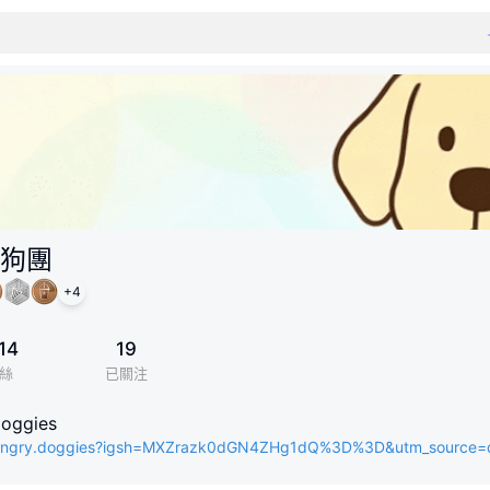
狗團
+
4
14
19
絲
已關注
oggies
ungry.doggies?igsh=MXZrazk0dGN4ZHg1dQ%3D%3D&utm_source=