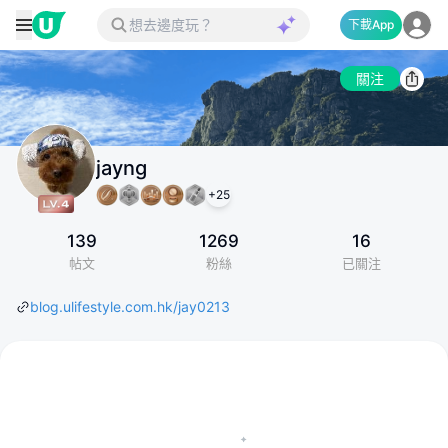
下載App
關注
jayng
+
25
139
1269
16
帖文
粉絲
已關注
blog.ulifestyle.com.hk/jay0213