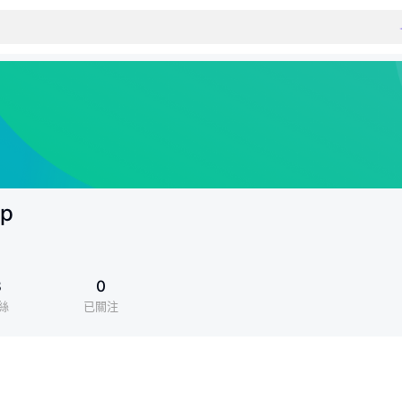
ip
3
0
絲
已關注