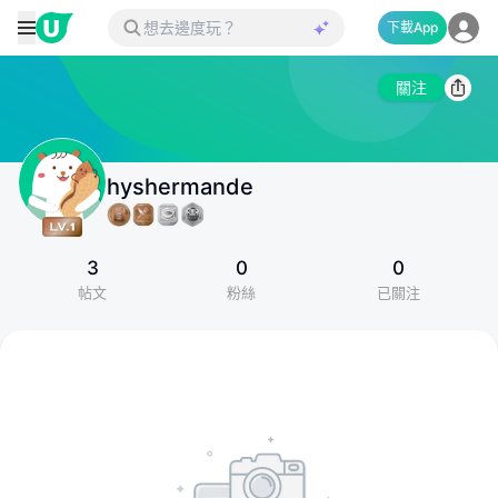
下載App
關注
hyshermande
3
0
0
帖文
粉絲
已關注