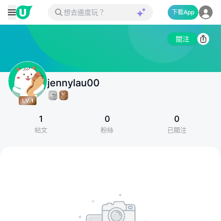
下載App
關注
jennylau00
1
0
0
帖文
粉絲
已關注