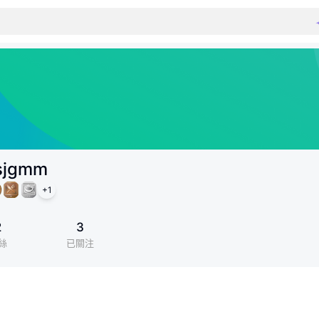
sjgmm
+
1
2
3
絲
已關注