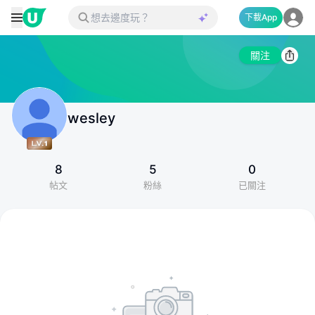
下載App
關注
wesley
8
5
0
帖文
粉絲
已關注