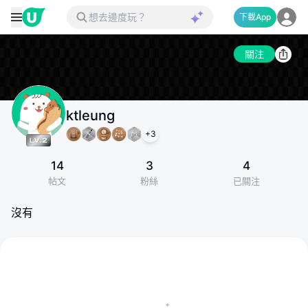
下載App
關注
ktleung
+
3
14
3
4
帖文
粉絲
已關注
沒有