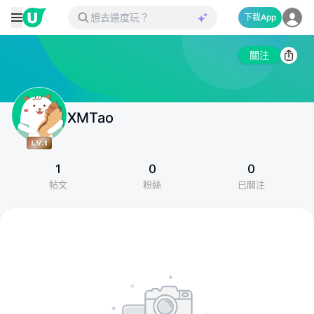
下載App
關注
XMTao
1
0
0
帖文
粉絲
已關注