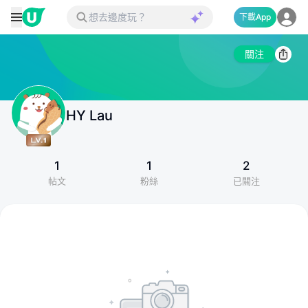
下載App
關注
HY Lau
1
1
2
帖文
粉絲
已關注