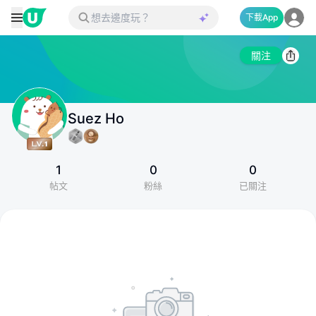
下載App
關注
Suez Ho
1
0
0
帖文
粉絲
已關注