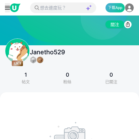
下載App
關注
Janetho529
1
0
0
帖文
粉絲
已關注