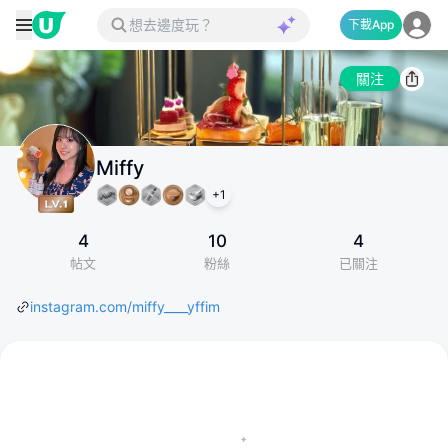
下載App
關注
Miffy
+
1
4
10
4
帖文
粉絲
已關注
instagram.com/miffy____yffim