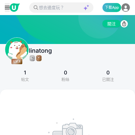
下載App
關注
linatong
1
0
0
帖文
粉絲
已關注