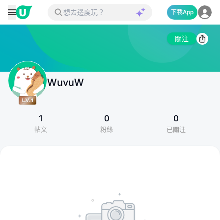
下載App
關注
WuvuW
1
0
0
帖文
粉絲
已關注