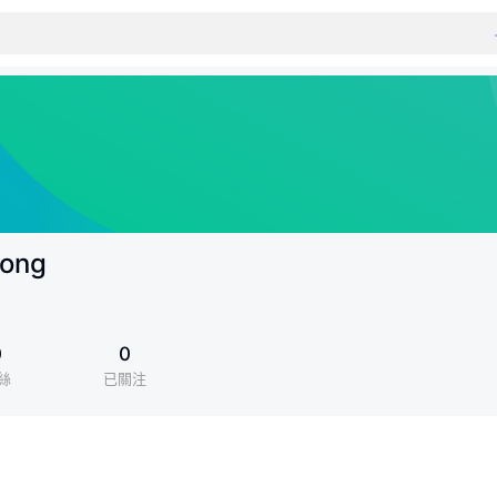
ong
0
0
絲
已關注