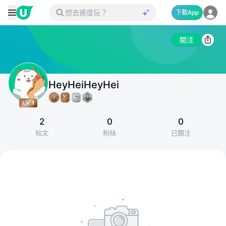
下載App
關注
HeyHeiHeyHei
2
0
0
帖文
粉絲
已關注