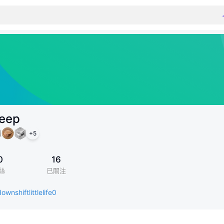
eep
+
5
0
16
絲
已關注
ownshiftlittlelife0