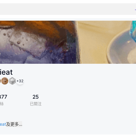
ieat
+
32
877
25
絲
已關注
eat
及更多…