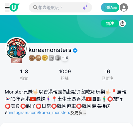
下載App
關注
koreamonsters
+
16
118
1009
16
帖文
粉絲
已關注
Monster兄妹🤟🏻以香港韓國為起點介紹吃喝玩樂🤟🏻📍居韓
🇰🇷13年香港🇭🇰妹妹🧍🏼‍♀️📍土生土長香港🇭🇰哥哥🧍‍♂️⭕️旅行
⭕️美食⭕️親子⭕️日常⭕️韓國包車⭕️韓國機場接送
instagram.com/korea_monsters
及更多…