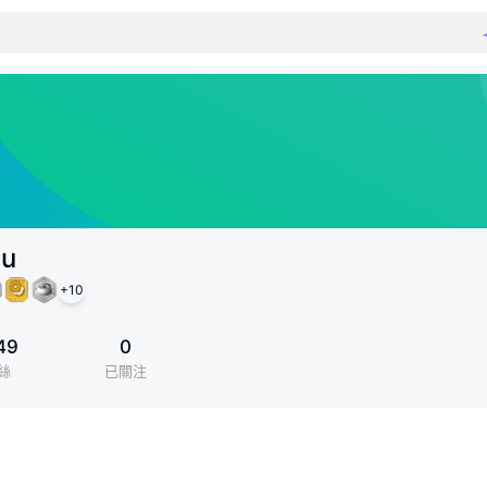
iu
+
10
49
0
絲
已關注