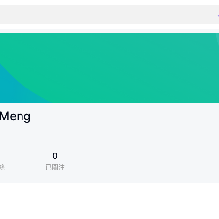
 Meng
0
0
絲
已關注