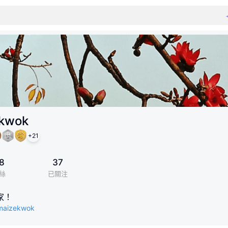
kwok
+
21
8
37
絲
已關注
家！
/maizekwok