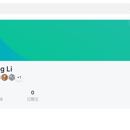
g Li
+
1
1
0
絲
已關注