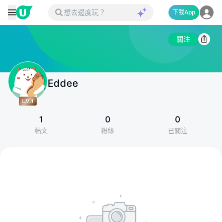
下載App
關注
Eddee
1
0
0
帖文
粉絲
已關注