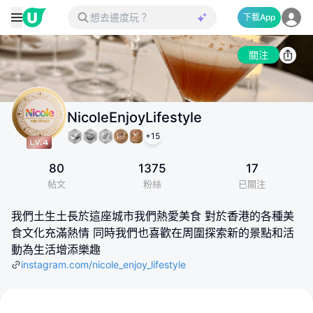
下載App
關注
NicoleEnjoyLifestyle
+
15
80
1375
17
帖文
粉絲
已關注
我們土生土長於這座城市我們熱愛美食 對於香港的各種美
食文化充滿熱情 同時我們也喜歡在周圍探索新的景點和活
動為生活增添樂趣
instagram.com/nicole_enjoy_lifestyle