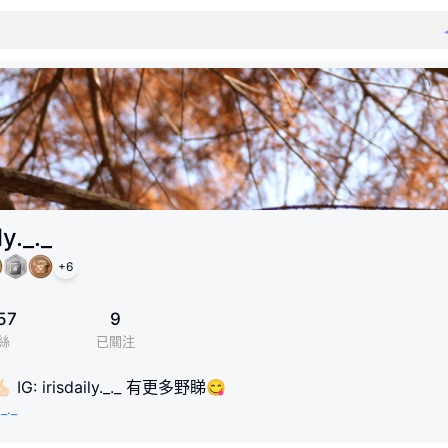
ly._._
+
6
57
9
絲
已關注
: irisdaily._._ 有更多野睇😋
_._