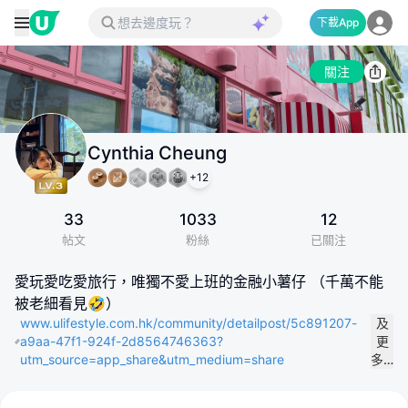
下載App
關注
Cynthia Cheung
+
12
33
1033
12
帖文
粉絲
已關注
愛玩愛吃愛旅行，唯獨不愛上班的金融小薯仔 （千萬不能
被老細看見🤣）
www.ulifestyle.com.hk/community/detailpost/5c891207-
及
a9aa-47f1-924f-2d8564746363?
更
utm_source=app_share&utm_medium=share
多…