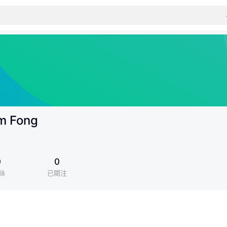
m Fong
0
0
絲
已關注