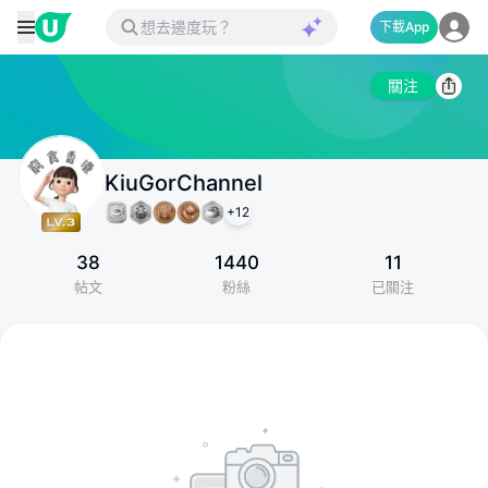
下載App
關注
KiuGorChannel
+
12
38
1440
11
帖文
粉絲
已關注