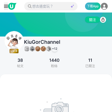
下載App
關注
KiuGorChannel
+
12
38
1440
11
帖文
粉絲
已關注