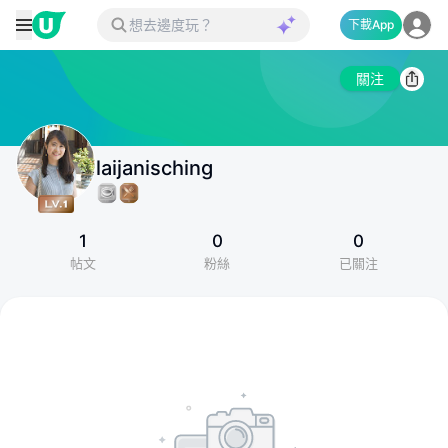
下載App
關注
laijanisching
1
0
0
帖文
粉絲
已關注