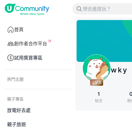
首頁
創作者合作平台
試用獎賞專區
w k y
熱門主題
1
親子專區
帖文
粉
放電好去處
親子旅遊