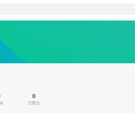
0
0
絲
已關注