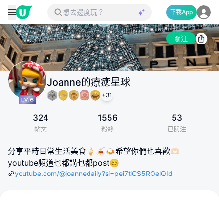
下載App
關注
Joanne的療癒星球
+
31
324
1556
53
帖文
粉絲
已關注
分享平時日常生活美食🍦🍝🍛希望你們也喜歡🫶🏻
youtube頻道乜都講乜都post😊
youtube.com/@joannedaily?si=pei7tlCS5ROelQId