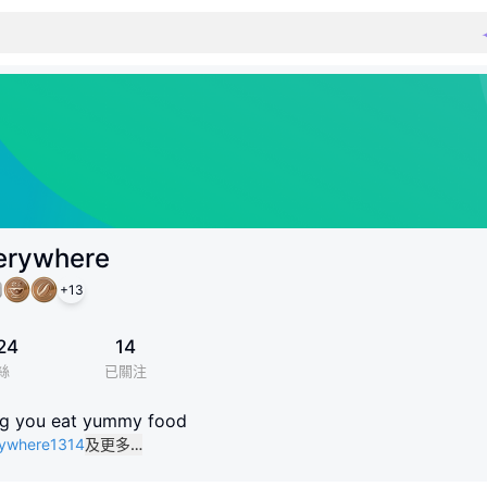
erywhere
+
13
24
14
絲
已關注
ing you eat yummy food
rywhere1314
及更多…