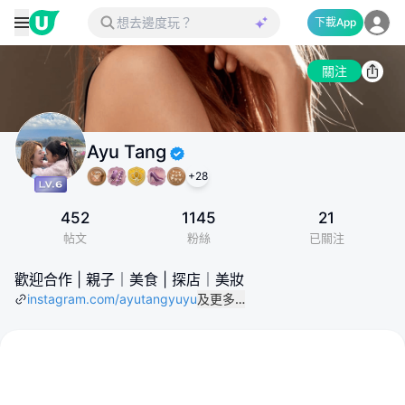
下載App
關注
Ayu Tang
+
28
452
1145
21
帖文
粉絲
已關注
歡迎合作 | 親子｜美食 | 探店｜美妝
instagram.com/ayutangyuyu
及更多…