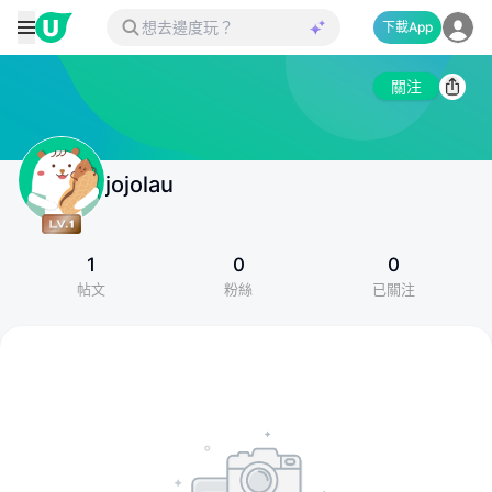
下載App
關注
jojolau
1
0
0
帖文
粉絲
已關注