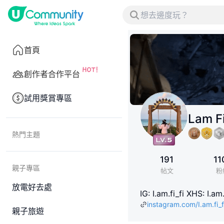
首頁
創作者合作平台
試用獎賞專區
Lam F
熱門主題
191
11
親子專區
帖文
粉
放電好去處
IG: I.am.fi_fi XHS: I.am.
instagram.com/I.am.fi_f
親子旅遊