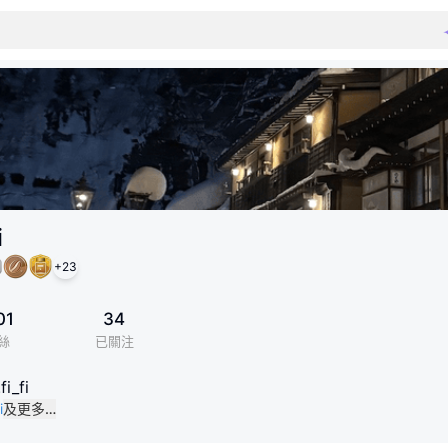
i
+
23
01
34
絲
已關注
fi_fi
i
及更多…