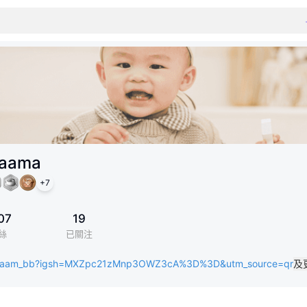
laama
+
7
07
19
絲
已關注
y.laam_bb?igsh=MXZpc21zMnp3OWZ3cA%3D%3D&utm_source=qr
及