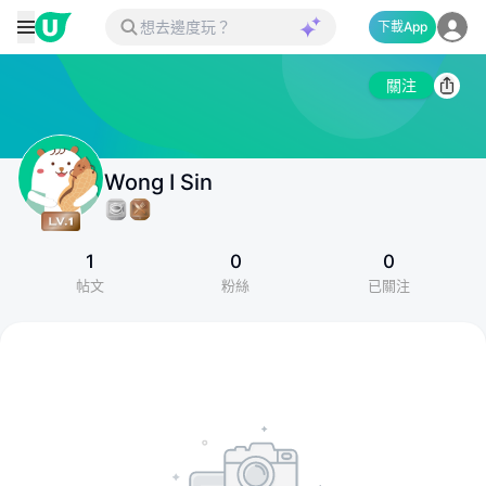
下載App
關注
Wong I Sin
1
0
0
帖文
粉絲
已關注