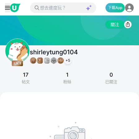
下載App
關注
shirleytung0104
+
5
17
1
0
帖文
粉絲
已關注