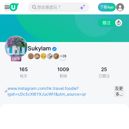
下載App
關注
Sukylam
+
28
165
1009
25
帖文
粉絲
已關注
www.instagram.com/hk.travel.foodie?
及更
igsh=cDc5cXl6YXJucWI1&utm_source=qr
多…