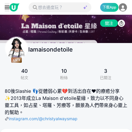
下載App
關注
lamaisondetoile
40
10
3
帖文
粉絲
已關注
80後Slashie 👣從體弱心累💔到活出自在❤️的療癒分享
✨2013年成立La Maison d'etoile星緣，致力以不同身心
靈工具，如占星、塔羅、芳療等，願景為人們帶來身心靈上
的幫助。
instagram.com/@christyalwaysmap