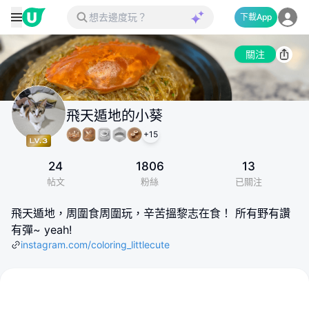
下載App
關注
飛天遁地的小葵
+
15
24
1806
13
帖文
粉絲
已關注
飛天遁地，周圍食周圍玩，辛苦搵黎志在食！ 所有野有讚
有彈~ yeah!
instagram.com/coloring_littlecute