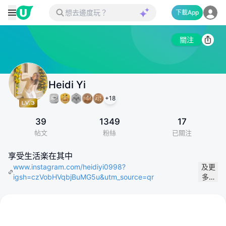
下載App
關注
Heidi Yi
+
18
39
1349
17
帖文
粉絲
已關注
享受生活楽在其中
www.instagram.com/heidiyi0998?
及更
igsh=czVobHVqbjBuMG5u&utm_source=qr
多…