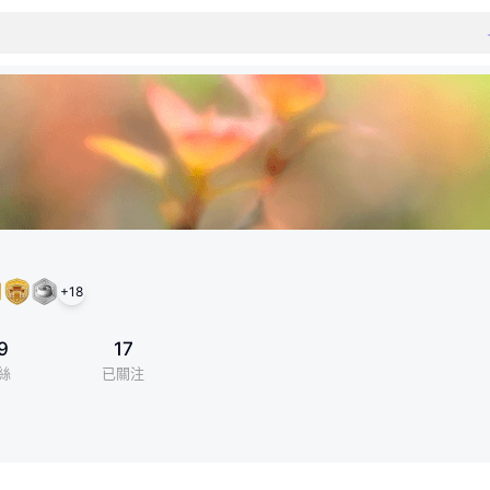
+
18
9
17
絲
已關注